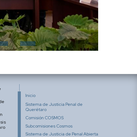
e
Inicio
 de
Sistema de Justicia Penal de
Querétaro
ón
Comisión COSMOS
sis
Subcomisiones Cosmos
aro