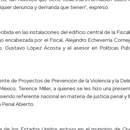
alquier denuncia y demanda que tienen”, expresó.
cibida en las instalaciones del edificio central de la Fis
ajo encabezada por el Fiscal, Alejandro Echeverría Corn
o, Gustavo López Acosta y el asesor en Políticas Públ
rente de Proyectos de Prevención de la Violencia y la De
éxico, Terence Miller, a quienes se les hizo una presen
endo referente nacional en materia de justicia penal y ll
a Penal Abierto.
a de los Estados Unidos estuvo en el municipio de Que