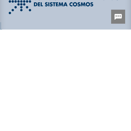
Secretaría de Seguridad Ciudadana
Poder Judicial del Estado de Querétaro
Secretaría de Gobierno
Fiscalía General del Estado de Querétaro
Secretariado Ejecutivo del Sistema Nacional de Seguridad
Pública
Centro de Capacitación, Formación e Investigación para la
Seguridad del Estado de Querétaro (CECAFIS)
Poder Ejecutivo del Estado de Querétaro
Poder Legislativo del Estado de Querétaro
Sistema Estatal Anticorrupción
Centro de Información y Análisis para la Seguridad de